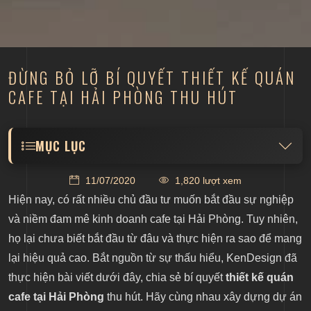
ĐỪNG BỎ LỠ BÍ QUYẾT THIẾT KẾ QUÁN
CAFE TẠI HẢI PHÒNG THU HÚT
MỤC LỤC
Chuẩn bị kỹ trước khi thiết kế quán cafe tại Hải
11/07/2020
1,820 lượt xem
Phòng
Hiện nay, có rất nhiều chủ đầu tư muốn bắt đầu sự nghiệp
"Tránh càng xa càng tốt" các sai lầm này khi thiết
và niềm đam mê kinh doanh cafe tại Hải Phòng. Tuy nhiên,
kế
họ lại chưa biết bắt đầu từ đâu và thực hiện ra sao để mang
Để thiết kế quán cafe tại Hải Phòng trở nên thu hút
lại hiệu quả cao. Bắt nguồn từ sự thấu hiểu, KenDesign đã
thực hiện bài viết dưới đây, chia sẻ bí quyết
thiết kế quán
cafe tại Hải Phòng
thu hút. Hãy cùng nhau xây dựng dự án