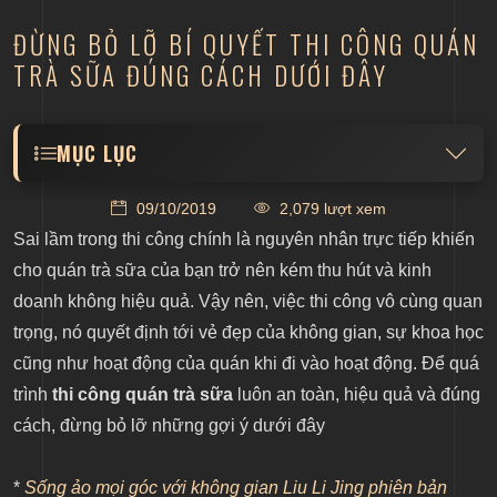
ĐỪNG BỎ LỠ BÍ QUYẾT THI CÔNG QUÁN
TRÀ SỮA ĐÚNG CÁCH DƯỚI ĐÂY
MỤC LỤC
Luôn thi công theo đúng ý tưởng thiết kế
09/10/2019
2,079 lượt xem
Tìm kiếm phương pháp thi công quán trà sữa phù
Sai lầm trong thi công chính là nguyên nhân trực tiếp khiến
hợp
cho quán trà sữa của bạn trở nên kém thu hút và kinh
Thi công quán trà sữa từ các đơn vi chuyên nghiệp
doanh không hiệu quả. Vậy nên, việc thi công vô cùng quan
trọng, nó quyết định tới vẻ đẹp của không gian, sự khoa học
cũng như hoạt động của quán khi đi vào hoạt động. Để quá
trình
thi công quán trà sữa
luôn an toàn, hiệu quả và đúng
cách, đừng bỏ lỡ những gợi ý dưới đây
*
Sống ảo mọi góc với không gian Liu Li Jing phiên bản