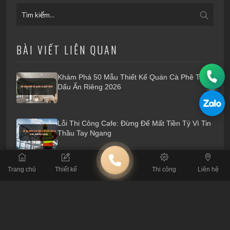
BÀI VIẾT LIÊN QUAN
Khám Phá 50 Mẫu Thiết Kế Quán Cà Phê Tạo
Dấu Ấn Riêng 2026
Lỗi Thi Công Cafe: Đừng Để Mất Tiền Tỷ Vì Tin
Thầu Tay Ngang
Tiêu Chuẩn Kỹ Thuật: Thông Số Sống Còn Khi
Trang chủ
Thiết kế
Thi công
Liên hệ
Thiết Kế Quán Cafe
4 Nguyên Tắc Xương Máu Khi Thuê Đơn Vị
Thiết Kế Quán Cafe