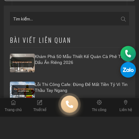
BÀI VIẾT LIÊN QUAN
Khám Phá 50 Mẫu Thiết Kế Quán Cà Phê Tạo
Dấu Ấn Riêng 2026
Lỗi Thi Công Cafe: Đừng Để Mất Tiền Tỷ Vì Tin
Thầu Tay Ngang
Trang chủ
Thiết kế
Thi công
Liên hệ
Tiêu Chuẩn Kỹ Thuật: Thông Số Sống Còn Khi
Thiết Kế Quán Cafe