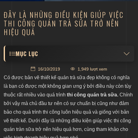
ĐÂY LÀ NHỮNG ĐIỀU KIỆN GIÚP VIỆC
THI CÔNG QUÁN TRÀ SỮA TRỞ NÊN
HIỆU QUẢ
MỤC LỤC
Có sự chuẩn bị thi công quán trà sữa kỹ càng
16/10/2019
1,949 lượt xem
Quá trình thi công bám sát bản vẽ và luôn được
Có được bản vẽ thiết kế quán trà sữa đẹp không có nghĩa
giám sát
là bạn có được một không gian ưng ý bởi điều này còn tùy
Thi công quán trà sữa từ những đơn vị chuyên
thuộc rất nhiều vào quá trình
thi công quán trà sữa.
Chính
nghiệp
bởi vậy mà chủ đầu tư nên có sự chuẩn bị cũng như đảm
bảo cho quá trình thi công luôn hiệu quả và giống với bản
vẽ thiết kế. Dưới đây là những điều kiện giúp việc thi công
quán tràn sữa trở nên hiệu quả hơn, cùng tham khảo cho
việc kinh doanh hiệu quả hơn nhé.