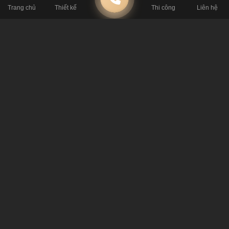
Trang chủ
Thiết kế
Thi công
Liên hệ
Tiêu Chuẩn Kỹ Thuật: Thông Số Sống Còn Khi
Thiết Kế Quán Cafe
4 Nguyên Tắc Xương Máu Khi Thuê Đơn Vị
Thiết Kế Quán Cafe
4 Ý Tưởng Thiết Kế Quán Cafe Độc Lạ Khiến
Đối Thủ Không Thể Sao Chép
Bí Mật Thiết Kế Quán Cafe Giữ Chân Khách
Hàng Từ Chuyên Gia
Tại Sao Thiết Kế Quán Cafe Ảnh Hưởng Doanh
Thu? 4 Bí Mật Vận Hành Hái Ra Tiền