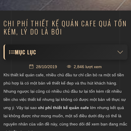
CHI PHÍ THIẾT KẾ QUÁN CAFE QUÁ TỐN
KÉM, LÝ DO LÀ BỞI
MỤC LỤC
Thiết kế quán trà sữa trước khi thuê mặt bằng
28/10/2019
2,846 lượt xem
Thường xuyên thay đổi kế hoạch thiết kế quán cafe
Khi thiết kế quán cafe, nhiều chủ đầu tư chỉ cần bỏ ra một số tiền
Không thiết kế quán cafe trọn gói
phù hợp là có một bản vẽ thiết kế đẹp và thu hút khách hàng.
Nhưng ngược lại cũng có nhiều chủ đầu tư lại tốn kém rất nhiều
Lựa chọn đơn vị thiết kế kém chuyên nghiệp
tiền cho việc thiết kế nhưng lại không có được một bản vẽ thực sự
ưng ý. Vậy tại sao
chi phí thiết kế quán cafe
lớn nhưng kết quả
lại không được như mong muốn, một số điều dưới đây có thể là
nguyên nhân của vấn đề này, cùng theo dõi để xem bạn đang mắc