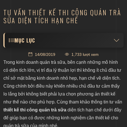
TƯ VẤN THIẾT KẾ THI CÔNG QUÁN TRÀ
SỮA DIỆN TÍCH HẠN CHẾ
MỤC LỤC
Thiết kế không gian với gam màu tươi sáng
14/08/2019
1,733 lượt xem
Thi công với đồ nội thất đơn giản, có sẵn
Trong kinh doanh quán trà sữa, bên cạnh những mô hình
Trang trí đơn giản nhưng tạo điểm nhấn
có diện tích lớn, vị trí địa lý thuận lợi thì không ít chủ đầu tư
chỉ sở mặt bằng kinh doanh nhỏ hẹp, hạn chế về diện tích.
Cũng chính bởi điều này khiến nhiều chủ đầu tư cảm thấy
lo lắng bởi không biết phải lựa chọn phương án thiết kế
như thế nào cho phù hợp. Cùng tham khảo thông tin tư vấn
thiết kế thi công quán trà sữa
diện tích hạn chế dưới đây
để giúp bạn có được những kinh nghiệm cần thiết kế cho
quán trà sữa của mình nhé.