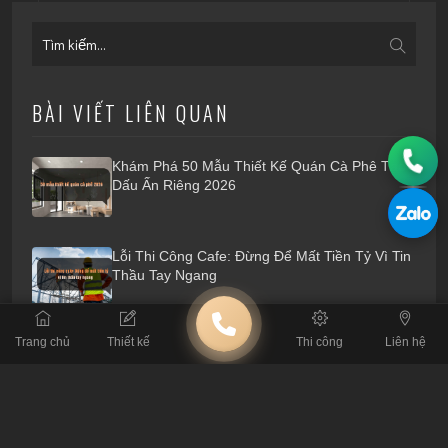
BÀI VIẾT LIÊN QUAN
Khám Phá 50 Mẫu Thiết Kế Quán Cà Phê Tạo
Dấu Ấn Riêng 2026
Lỗi Thi Công Cafe: Đừng Để Mất Tiền Tỷ Vì Tin
Thầu Tay Ngang
Trang chủ
Thiết kế
Thi công
Liên hệ
Tiêu Chuẩn Kỹ Thuật: Thông Số Sống Còn Khi
Thiết Kế Quán Cafe
4 Nguyên Tắc Xương Máu Khi Thuê Đơn Vị