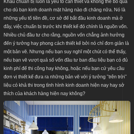
Khâu chuẩn bị luôn là yếu tố cần thiết và không thể bỏ qua
cho dù bạn kinh doanh mặt hàng nào đi chăng nữa. Nó là
những yếu tố tiền đề, cơ sở để bắt đầu kinh doanh mà ở
đây, việc chuẩn bị trước khi thiết kế đó chính là nguồn vốn.
Nhiều chủ đầu tư cho rằng, nguồn vốn chẳng ảnh hưởng
đến ý tưởng hay phong cách thiết kế bởi nó chỉ đơn giản là
một bản vẽ. Nhưng nếu bạn suy nghĩ một chút có thể thấy,
nếu bạn vẽ vượt quá số vốn đầu tư ban đầu liệu bạn có đủ
kinh phí để thi công hay không, hoặc nếu bạn cứ yêu cầu
đơn vị thiết kế đưa ra những bản vẽ với ý tưởng "trên trời"
liệu có khả thi trong tình hình kinh doanh hiện nay hay sở
thích của khách hàng hiện nay không?