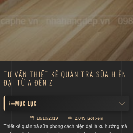
TƯ VẤN THIẾT KẾ QUÁN TRÀ SỮA HIỆN
ĐẠI TỪ A ĐẾN Z
MỤC LỤC
Chuẩn bị đầy đủ trước khi thiết kế quán trà sữa
18/10/2019
2,049 lượt xem
Lựa chọn diện tích, địa điểm thiết kế
Thiết kế quán trà sữa phong cách hiện đại là xu hướng mà