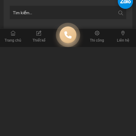
BÀI VIẾT LIÊN QUAN
Trang chủ
Thiết kế
Thi công
Liên hệ
Khám Phá 50 Mẫu Thiết Kế Quán Cà Phê Tạo
Dấu Ấn Riêng 2026
Lỗi Thi Công Cafe: Đừng Để Mất Tiền Tỷ Vì Tin
Thầu Tay Ngang
Tiêu Chuẩn Kỹ Thuật: Thông Số Sống Còn Khi
Thiết Kế Quán Cafe
4 Nguyên Tắc Xương Máu Khi Thuê Đơn Vị