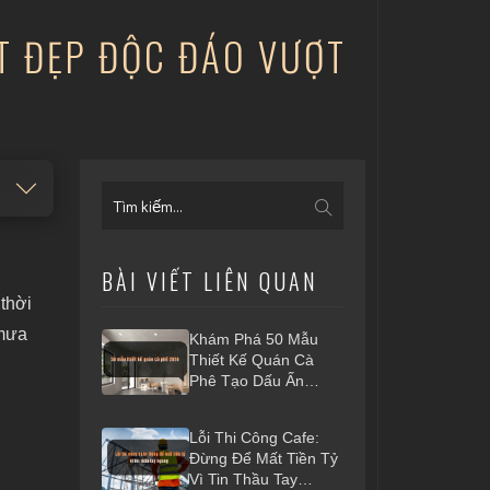
ÉT ĐẸP ĐỘC ĐÁO VƯỢT
BÀI VIẾT LIÊN QUAN
 thời
 mưa
Khám Phá 50 Mẫu
Thiết Kế Quán Cà
Phê Tạo Dấu Ấn
Riêng 2026
Lỗi Thi Công Cafe:
Đừng Để Mất Tiền Tỷ
Vì Tin Thầu Tay