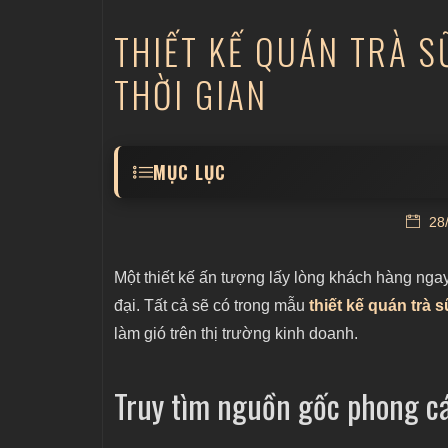
THIẾT KẾ QUÁN TRÀ S
THỜI GIAN
MỤC LỤC
Truy tìm nguồn gốc phong cách cổ điển
28/
Kinh nghiệm thiết kế quán trà sữa phong 
Để thiết kế trở nên ấn tượng và cuốn hút
Một thiết kế ấn tượng lấy lòng khách hàng ngay 
đại. Tất cả sẽ có trong mẫu
thiết kế quán trà
làm gió trên thị trường kinh doanh.
Truy tìm nguồn gốc phong c