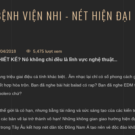
BỆNH VIỆN NHI - NÉT HIỆN ĐẠ
04/2018
5,475 lượt xem
ẾT KẾ? Nó không chỉ đều là lĩnh vực nghệ thuật...
 triệu giai điệu cá tính khác biệt.. Âm nhạc lại chỉ có số phong cách g
 hợp hòa trộn. Bạn đã nghe bài hát balad có rap? Bạn đã nghe EDM 
bolero chứ?
thế giới là có hạn, nhưng bằng tài năng và sức sáng tạo của các kiến t
n các bản vẽ lại trở thành vô hạn! Những không gian giao hưởng hiện đạ
g trọng Tây Âu kết hợp nét dân tộc Đông Nam Á tạo nên vẻ độc đáo kh