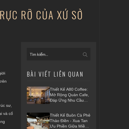
I RỰC RỠ CỦA XỨ SỞ
BÀI VIẾT LIÊN QUAN
iới
trên
Thiết Kế A80 Coffee:
Mở Rộng Quán Cafe,
Đáp Ứng Nhu Cầu
rúc sư,
Khách Hàng
i và cổ
Thiết Kế Buôn Cà Phê
Thảo Điền - Xua Tan
ông
Ưu Phiền Giữa Miền