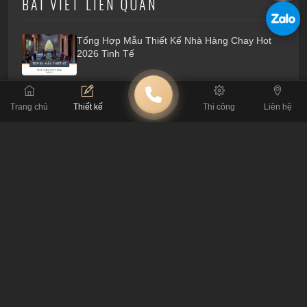
BÀI VIẾT LIÊN QUAN
Tổng Hợp Mẫu Thiết Kế Nhà Hàng Chay Hot
2026 Tinh Tế
Bùng Nổ Doanh Thu Với Top Mẫu Thiết Kế Nhà
Trang chủ
Thiết kế
Thi công
Liên hệ
Hàng 2026 Đắt Khách Nhất
Khám Phá 50 Mẫu Thiết Kế Quán Cà Phê Tạo
Dấu Ấn Riêng 2026
Thiết Kế Miguo Hongkong Crispy Pancake
73m2 Cứu Tường Ẩm Dột
Thiết Kế Công Năng Quán Cafe Nhỏ: Bí Quyết
Tận Dụng Diện Tích Hiệu Quả