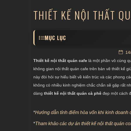
THIẾT KẾ NỘI THẤT Q
MỤC LỤC
Thiết kế nội thất quán coffee dựa trên hìn
14/
Thiết kế quán cafe dựa trên diện tích mặt
Thiết kế nội thất quán cafe
là một phần vô cùng qu
Thiết kế nội thất quán cafe dựa trên phong
không gian nội thất quán cafe trên bản vẽ thiết kế 
này đòi hỏi sự hiểu biết về kiến trúc và các phong c
Phụ thuộc vào người thiết kế quán cafe
không có nhiều kinh nghiệm chắc chắn sẽ gặp rất nhiề
dàng
thiết kế nội thất quán cà phê
đẹp một cách đ
*
Hướng dẫn tính điểm hòa vốn khi kinh doanh 
*
Tham khảo các dự án thiết kế nội thất quán c