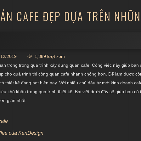
UÁN CAFE ĐẸP DỰA TRÊN NHỮ
h thức kinh doanh
12/2019
1,889 lượt xem
 bằng
an trọng trong quá trình xây dựng quán cafe. Công việc này giúp bạn 
 cách thiết kế
giúp cho quá trình thi công quán cafe nhanh chóng hơn. Để làm được cô
ách thiết kế đang hot hiện nay. Với nhiều chủ đầu tư mới kinh doanh caf
u khó khăn trong quá trình thiết kế. Bài viết dưới đây sẽ giúp bạn có 
ơn giản nhất.
cafe
offee của KenDesign