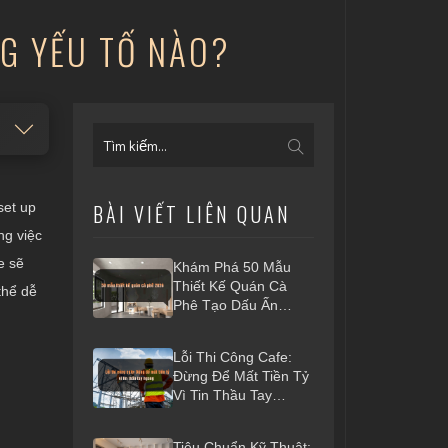
NG YẾU TỐ NÀO?
set up
BÀI VIẾT LIÊN QUAN
ng việc
e sẽ
Khám Phá 50 Mẫu
Thiết Kế Quán Cà
thể dễ
Phê Tạo Dấu Ấn
Riêng 2026
Lỗi Thi Công Cafe:
Đừng Để Mất Tiền Tỷ
Vì Tin Thầu Tay
Ngang
Tiêu Chuẩn Kỹ Thuật: