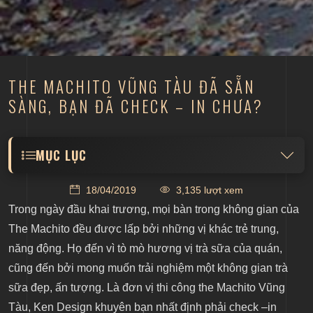
​THE MACHITO VŨNG TÀU ĐÃ SẴN
SÀNG, BẠN ĐÃ CHECK – IN CHƯA?
MỤC LỤC
Khu vực ngoài trời đẹp “chất ngất”
18/04/2019
3,135 lượt xem
Background với những bức tường thô mộc
Trong ngày đầu khai trương, mọi bàn trong không gian của
Hệ thống trần gỗ chất độc – lạ
The Machito đều được lấp bởi những vị khác trẻ trung,
năng động. Họ đến vì tò mò hương vị trà sữa của quán,
cũng đến bởi mong muốn trải nghiệm một không gian trà
sữa đẹp, ấn tượng. Là đơn vị thi công the Machito Vũng
Tàu, Ken Design khuyên bạn nhất định phải check –in