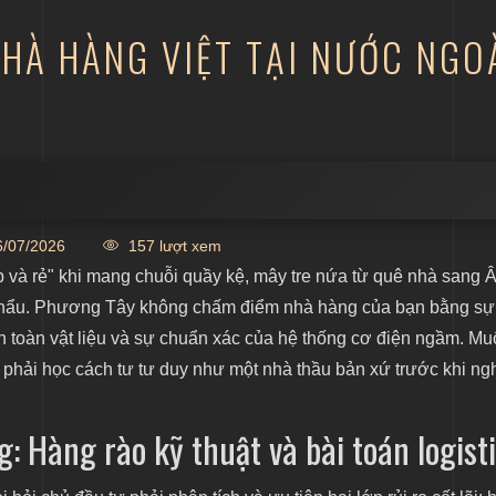
NHÀ HÀNG VIỆT TẠI NƯỚC NGO
 thuật và bài toán logistics
/07/2026
157 lượt xem
lược module hóa và điều phối nhân sự
p và rẻ" khi mang chuỗi quầy kệ, mây tre nứa từ quê nhà sang 
g thức triển khai lật ngược tình thế
ửa khẩu. Phương Tây không chấm điểm nhà hàng của bạn bằng sự
n toàn vật liệu và sự chuẩn xác của hệ thống cơ điện ngầm. M
 phải học cách tư tư duy như một nhà thầu bản xứ trước khi ng
g: Hàng rào kỹ thuật và bài toán logist