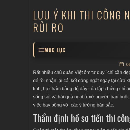
LƯU Ý KHI THI CÔNG 
RỦI RO
MỤC LỤC
Thẩm định hồ sơ tiền thi công: Hàng rào kỹ
06
Tối ưu hóa phương thức vận hành: Chiến 
Rất nhiều chủ quán Việt ôm tư duy "chỉ cần đẹ
Nhận diện các bẫy tổn thất tài chính và côn
để rồi nhận lại cái kết đắng ngắt ngay tại c
linh, họ chấm bằng độ dày của tập chứng chỉ a
Kết luận
sống sót và hái quả ngọt ở xứ người, bạn buộc
việc bay bổng với các ý tưởng bản sắc.
Thẩm định hồ sơ tiền thi côn