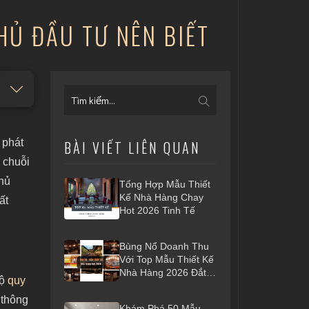
HỦ ĐẦU TƯ NÊN BIẾT
 phát
BÀI VIẾT LIÊN QUAN
g chuỗi
chủ
Tổng Hợp Mẫu Thiết
Kế Nhà Hàng Chay
ất
Hot 2026 Tinh Tế
Bùng Nổ Doanh Thu
Với Top Mẫu Thiết Kế
Nhà Hàng 2026 Đắt
bộ
quy
Khách Nhất
 thông
Khám Phá 50 Mẫu