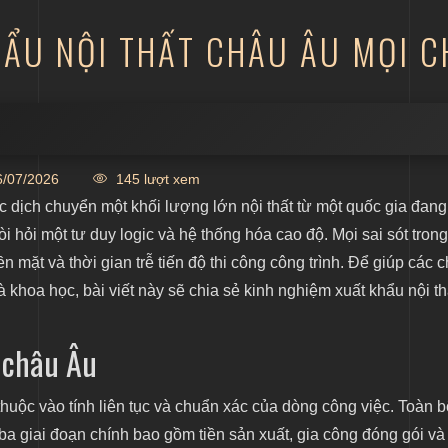
ẨU NỘI THẤT CHÂU ÂU MỌI C
/07/2026
145 lượt xem
hâu Âu
c dịch chuyển một khối lượng lớn nội thất từ một quốc gia đang
i hỏi một tư duy logic và hệ thống hóa cao độ. Mọi sai sót tron
 mặt và thời gian trễ tiến độ thi công công trình. Để giúp các 
khoa học, bài viết này sẽ chia sẻ kinh nghiệm xuất khẩu nội th
t châu Âu
huộc vào tính liên tục và chuẩn xác của dòng công việc. Toàn 
a giai đoạn chính bao gồm tiền sản xuất, gia công đóng gói và