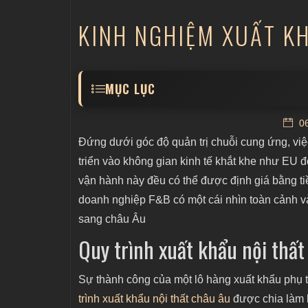
KINH NGHIỆM XUẤT KH
MỤC LỤC
Quy trình xuất khẩu nội thất châu Âu
06
Giấy tờ cần chuẩn bị xuất khẩu nội thất c
Đứng dưới góc độ quản trị chuỗi cung ứng, việ
Rủi ro khi xuất khẩu nội thất châu Âu
triển vào không gian kinh tế khắt khe như EU đò
vận hành này đều có thể được định giá bằng tiền
Lưu ý xuất khẩu nội thất châu Âu
doanh nghiệp F&B có một cái nhìn toàn cảnh và 
Kết luận
sang châu Âu
Quy trình xuất khẩu nội thấ
Sự thành công của một lô hàng xuất khẩu phụ t
trình xuất khẩu nội thất châu âu
được chia làm b