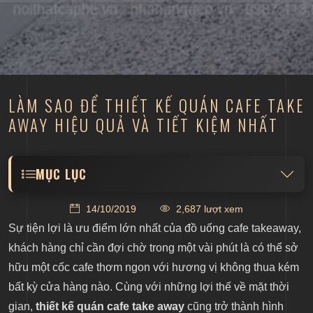
LÀM SAO ĐỂ THIẾT KẾ QUÁN CAFE TAKE
AWAY HIỆU QUẢ VÀ TIẾT KIỆM NHẤT
MỤC LỤC
Nên thuê mặt bằng thiết kế quán cafe take away
14/10/2019
2,687 lượt xem
nhỏ
Sự tiện lợi là ưu điểm lớn nhất của đồ uống cafe takeaway,
Sử dụng bàn ghế đơn giản, có tính linh hoạt
khách hàng chỉ cần đợi chờ trong một vài phút là có thể sở
Không cần đầu tư quá nhiều cho trang trí
hữu một cốc cafe thơm ngon với hương vị không thua kém
bất kỳ cửa hàng nào. Cùng với những lợi thế về mặt thời
gian,
thiết kế quán cafe take away
cũng trở thành hình