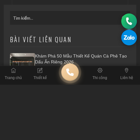
BÀI VIẾT LIÊN QUAN
Khám Phá 50 Mẫu Thiết Kế Quán Cà Phê Tạo
Dấu Ấn Riêng 2026
Trang chủ
Thiết kế
Thi công
Liên hệ
Lỗi Thi Công Cafe: Đừng Để Mất Tiền Tỷ Vì Tin
Thầu Tay Ngang
Tiêu Chuẩn Kỹ Thuật: Thông Số Sống Còn Khi
Thiết Kế Quán Cafe