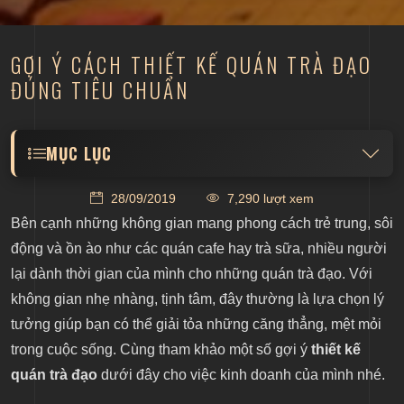
GỢI Ý CÁCH THIẾT KẾ QUÁN TRÀ ĐẠO
ĐÚNG TIÊU CHUẨN
MỤC LỤC
Thiết kế quán trà đạo với gam màu trầm
28/09/2019
7,290 lượt xem
Sử dụng nội thất bệt với những khu phòng riêng
Bên cạnh những không gian mang phong cách trẻ trung, sôi
Trang trí không gian nhẹ nhàng và đặc trưng
động và ồn ào như các quán cafe hay trà sữa, nhiều người
lại dành thời gian của mình cho những quán trà đạo. Với
không gian nhẹ nhàng, tịnh tâm, đây thường là lựa chọn lý
tưởng giúp bạn có thể giải tỏa những căng thẳng, mệt mỏi
trong cuộc sống. Cùng tham khảo một số gợi ý
thiết kế
quán trà đạo
dưới đây cho việc kinh doanh của mình nhé.