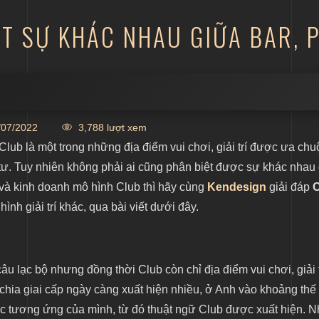
ỆT SỰ KHÁC NHAU GIỮA BAR, 
07/2022
3,788 lượt xem
ì Club là một trong những địa điểm vui chơi, giải trí được ưa ch
tư. Tuy nhiên không phải ai cũng phân biệt được sự khác nhau
và kinh doanh mô hình Club thì hãy cùng
Kendesign
giải đáp
C
ình giải trí khác, qua bài viết dưới đây.
nh bar, pub và club
u lạc bộ nhưng đồng thời Club còn chỉ địa điểm vui chơi, giải t
chia giai cấp ngày càng xuất hiện nhiều, ở Anh vào khoảng thế 
ệc tương ứng của mình, từ đó thuật ngữ Club được xuất hiện. 