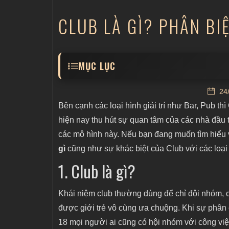
CLUB LÀ GÌ? PHÂN BI
MỤC LỤC
1. Club là gì?
24/
2. Những nét đặc trưng nổi bật của Club
Bên cạnh các loại hình giải trí như Bar, Pub th
hiện nay thu hút sự quan tâm của các nhà đầu 
2.2 Âm nhạc
các mô hình này. Nếu bạn đang muốn tìm hiểu 
2.3 Đối tượng khách hàng
gì
cũng như sự khác biệt của Club với các loại h
3. Phân biệt sự khác nhau giữa các mô hì
1. Club là gì?
Riêng tư
4. Top 3 địa chỉ Club cực “Hot” tại Hà Nội
Khái niệm club thường dùng để chỉ đội nhóm, câ
1900 Le Theatre
được giới trẻ vô cùng ưa chuộng. Khi sự phân 
Sidewalk Hanoi
18 mọi người ai cũng có hội nhóm với công vi