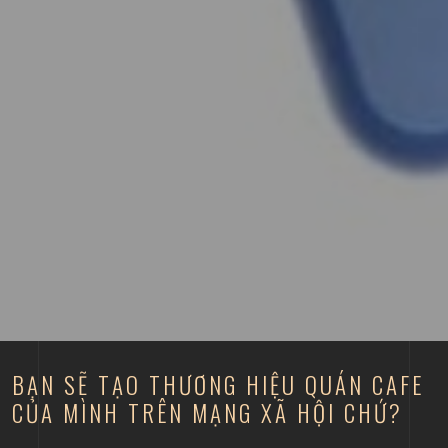
BẠN SẼ TẠO THƯƠNG HIỆU QUÁN CAFE
CỦA MÌNH TRÊN MẠNG XÃ HỘI CHỨ?