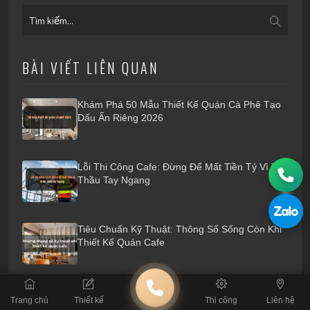
BÀI VIẾT LIÊN QUAN
Khám Phá 50 Mẫu Thiết Kế Quán Cà Phê Tạo
Dấu Ấn Riêng 2026
Lỗi Thi Công Cafe: Đừng Để Mất Tiền Tỷ Vì Tin
Thầu Tay Ngang
Tiêu Chuẩn Kỹ Thuật: Thông Số Sống Còn Khi
Thiết Kế Quán Cafe
4 Nguyên Tắc Xương Máu Khi Thuê Đơn Vị
Trang chủ
Thiết kế
Thi công
Liên hệ
Thiết Kế Quán Cafe