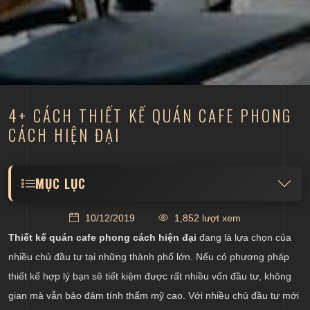
4+ CÁCH THIẾT KẾ QUÁN CAFE PHONG
CÁCH HIỆN ĐẠI
MỤC LỤC
Phân chia các khu vực trong quán cafe theo kiểu
10/12/2019
1,852 lượt xem
tích hợp
Thiết kế quán cafe phong cách hiện đại
đang là lựa chọn của
Sử dụng đồ nội thất phù hợp trong quán cafe
nhiều chủ đầu tư tại những thành phố lớn. Nếu có phương pháp
Thiết kế quán cafe phong cách hiện đại có màu sắc
thiết kế hợp lý bạn sẽ tiết kiệm được rất nhiều vốn đầu tư, không
phù hợp
gian mà vẫn bảo đảm tính thẩm mỹ cao. Với nhiều chủ đầu tư mới
Tạo điểm nhấn cho quán cafe bằng cách dùng