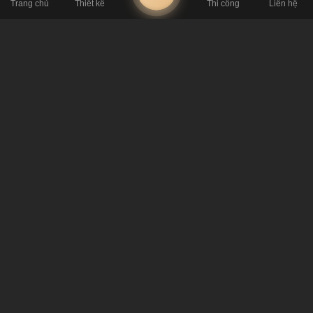
Trang chủ
Thiết kế
Thi công
Liên hệ
BÀI TRƯỚC
Tư vấn thiết kế quán cafe phong cách Đông Dương ấn tượng
BÀI SAU
Ý tưởng thiết kế quán cafe cá Koi độc lạ, ấn tượng
BÀI VIẾT LIÊN QUAN
Khám Phá 50 Mẫu Thiết Kế Quán Cà Phê Tạo
Dấu Ấn Riêng 2026