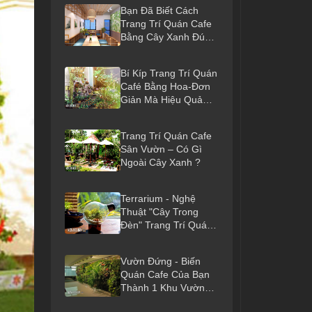
Bạn Đã Biết Cách
Trang Trí Quán Cafe
Bằng Cây Xanh Đúng
Điệu?
Bí Kíp Trang Trí Quán
Café Bằng Hoa-Đơn
Giản Mà Hiệu Quả
Bất Ngờ
Trang Trí Quán Cafe
Sân Vườn – Có Gì
Ngoài Cây Xanh ?
Terrarium - Nghệ
Thuật "cây Trong
Đèn" Trang Trí Quán
Cafe
Vườn Đứng - Biến
Quán Cafe Của Bạn
Thành 1 Khu Vườn
Mát Xanh