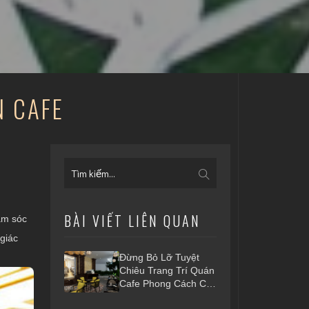
N CAFE
BÀI VIẾT LIÊN QUAN
ăm sóc
giác
Đừng Bỏ Lỡ Tuyệt
Chiêu Trang Trí Quán
Cafe Phong Cách Cổ
Điển Sau