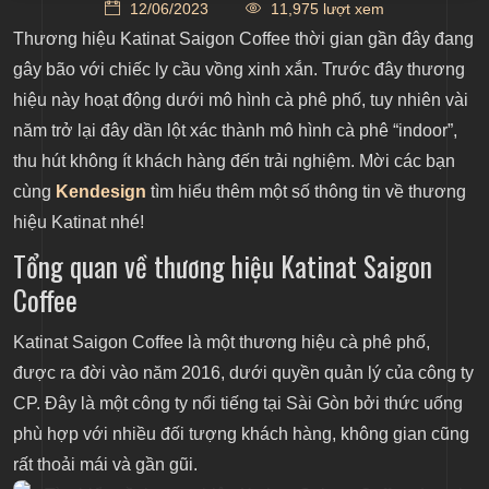
12/06/2023
11,975 lượt xem
Menu đồ uống đa dạng là và đặc trưng
Thương hiệu Katinat Saigon Coffee thời gian gần đây đang
Phong cách thiết kế cửa hàng cà phê Katinat đột
gây bão với chiếc ly cầu vồng xinh xắn. Trước đây thương
phá
hiệu này hoạt động dưới mô hình cà phê phố, tuy nhiên vài
Katinat có chiến lược gì để phát triển thương hiệu
năm trở lại đây dần lột xác thành mô hình cà phê “indoor”,
lâu dài?
thu hút không ít khách hàng đến trải nghiệm. Mời các bạn
Về Kendesign
cùng
Kendesign
tìm hiểu thêm một số thông tin về thương
hiệu Katinat nhé!
Tổng quan về thương hiệu Katinat Saigon
Coffee
Katinat Saigon Coffee là một thương hiệu cà phê phố,
được ra đời vào năm 2016, dưới quyền quản lý của công ty
CP. Đây là một công ty nổi tiếng tại Sài Gòn bởi thức uống
phù hợp với nhiều đối tượng khách hàng, không gian cũng
rất thoải mái và gần gũi.