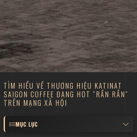
TÌM HIỂU VỀ THƯƠNG HIỆU KATINAT
SAIGON COFFEE ĐANG HOT “RẦN RẦN”
TRÊN MẠNG XÃ HỘI
MỤC LỤC
Tổng quan về thương hiệu Katinat Saigon Coffee