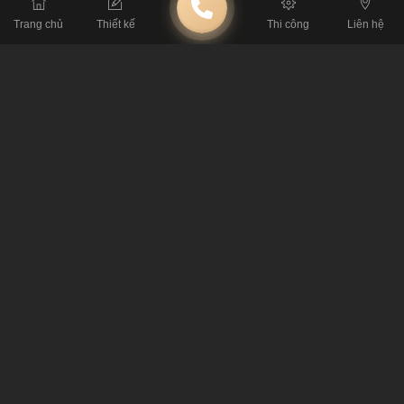
Trang chủ
Thiết kế
Thi công
Liên hệ
Tiêu Chuẩn Kỹ Thuật: Thông Số Sống Còn Khi
Thiết Kế Quán Cafe
4 Nguyên Tắc Xương Máu Khi Thuê Đơn Vị
Thiết Kế Quán Cafe
4 Ý Tưởng Thiết Kế Quán Cafe Độc Lạ Khiến
Đối Thủ Không Thể Sao Chép
Bí Mật Thiết Kế Quán Cafe Giữ Chân Khách
Hàng Từ Chuyên Gia
Tại Sao Thiết Kế Quán Cafe Ảnh Hưởng Doanh