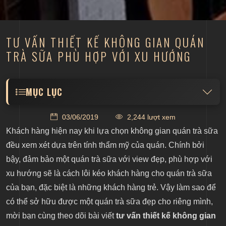
​TƯ VẤN THIẾT KẾ KHÔNG GIAN QUÁN
TRÀ SỮA PHÙ HỢP VỚI XU HƯỚNG
MỤC LỤC
Thiết kế không gian với xu hướng hình khối
03/06/2019
2,244 lượt xem
Trang trí không gian bằng những gam màu tươi trẻ
Khách hàng hiện nay khi lựa chọn không gian quán trà sữa
Sử dụng đồ decor đẹp, ấn tượng
đều xem xét dựa trên tính thẩm mỹ của quán. Chính bởi
bậy, đảm bảo một quán trà sữa với view đẹp, phù hợp với
xu hướng sẽ là cách lôi kéo khách hàng cho quán trà sữa
của bạn, đặc biệt là những khách hàng trẻ. Vậy làm sao để
có thể sở hữu được một quán trà sữa đẹp cho riêng mình,
mời bạn cùng theo dõi bài viết
tư vấn thiết kế không gian