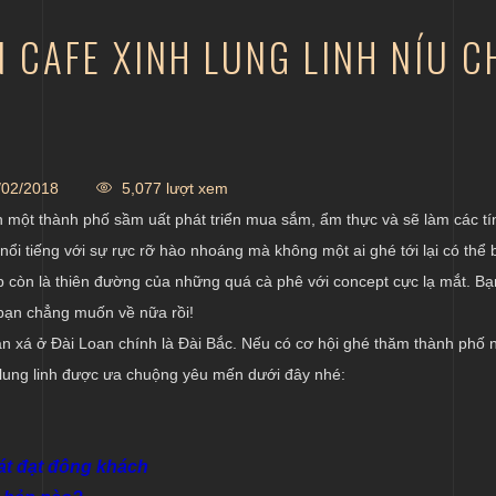
 CAFE XINH LUNG LINH NÍU C
02/2018
5,077 lượt xem
ến một thành phố sầm uất phát triển mua sắm, ẩm thực và sẽ làm các tí
 nổi tiếng với sự rực rỡ hào nhoáng mà không một ai ghé tới lại có thể 
p còn là thiên đường của những quá cà phê với concept cực lạ mắt. Bạ
 bạn chẳng muốn về nữa rồi!
án xá ở Đài Loan chính là Đài Bắc. Nếu có cơ hội ghé thăm thành phố n
lung linh được ưa chuộng yêu mến dưới đây nhé:
át đạt đông khách