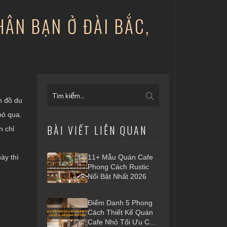
HÂN BẠN Ở ĐÀI BẮC,
n đồ du
bỏ qua.
BÀI VIẾT LIÊN QUAN
n chỉ
ày thì
11+ Mẫu Quán Cafe
Phong Cách Rustic
Nổi Bật Nhất 2026
Điểm Danh 5 Phong
Cách Thiết Kế Quán
Cafe Nhỏ Tối Ưu Chi