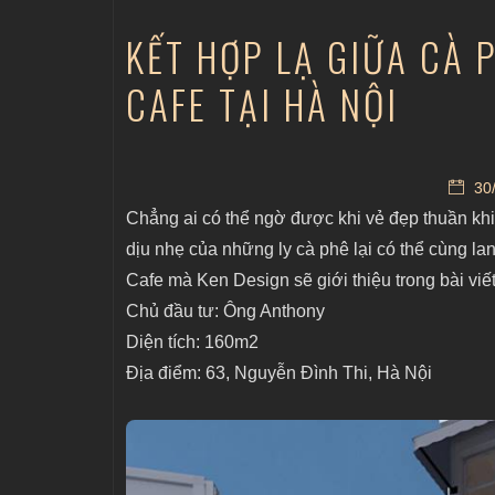
KẾT HỢP LẠ GIỮA CÀ 
CAFE TẠI HÀ NỘI
30/
Chẳng ai có thể ngờ được khi vẻ đẹp thuần kh
dịu nhẹ của những ly cà phê lại có thể cùng la
Cafe mà Ken Design sẽ giới thiệu trong bài viế
Chủ đầu tư: Ông Anthony
Diện tích: 160m2
Địa điểm: 63, Nguyễn Đình Thi, Hà Nội