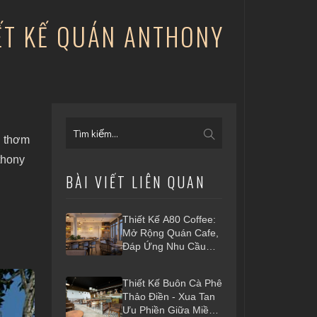
IẾT KẾ QUÁN ANTHONY
g thơm
thony
BÀI VIẾT LIÊN QUAN
Thiết Kế A80 Coffee:
Mở Rộng Quán Cafe,
Đáp Ứng Nhu Cầu
Khách Hàng
Thiết Kế Buôn Cà Phê
Thảo Điền - Xua Tan
Ưu Phiền Giữa Miền