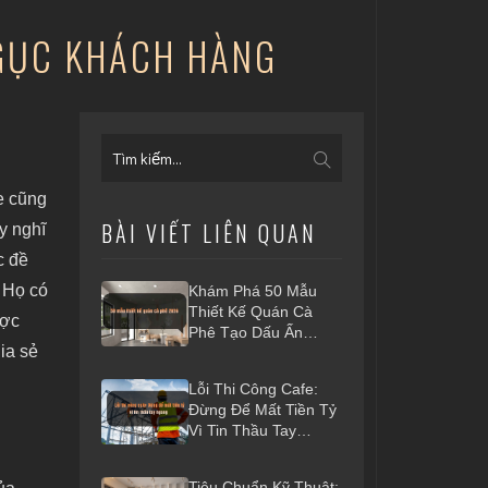
 GỤC KHÁCH HÀNG
e cũng
BÀI VIẾT LIÊN QUAN
y nghĩ
c đề
 Họ có
Khám Phá 50 Mẫu
Thiết Kế Quán Cà
ược
Phê Tạo Dấu Ấn
ia sẻ
Riêng 2026
Lỗi Thi Công Cafe:
Đừng Để Mất Tiền Tỷ
Vì Tin Thầu Tay
Ngang
Tiêu Chuẩn Kỹ Thuật: