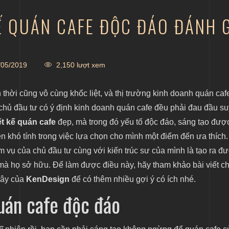
KẾ QUÁN CAFE ĐỘC ĐÁO ĐÁNH
05/2019
2,150 lượt xem
 thời cũng vô cùng khốc liệt, và thị trường kinh doanh quán caf
chủ đầu tư có ý định kinh doanh quán cafe đều phải đau đầu su
ết kế quán cafe
đẹp, mà trong đó yếu tố độc đáo, sáng tạo đượ
 khó tính trong việc lựa chọn cho mình một điểm đến ưa thích.
ệm vụ của chủ đầu tư cùng với kiến trúc sư của mình là tạo ra đ
 mà họ sở hữu. Để làm được điều này, hãy tham khảo bài viết ch
ây của
KenDesign
để có thêm nhiều gợi ý có ích nhé.
uán cafe độc đáo