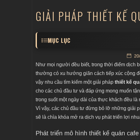
GIẢI PHÁP THIẾT KẾ 
MỤC LỤC
Phát triển mô hình thiết kế quán cafe Tak
20/
Đổi mới khâu thiết kế quán cafe phòng ng
Như mọi người đều biết, trong thời điểm dịch 
thường có xu hướng giãn cách tiếp xúc cộng đồ
Thiết kế thêm khu vệ sinh, tẩy trùng 
vậy nhu cầu tìm kiếm một giải pháp
thiết kế q
Mở rộng khoảng cách trong không gian
cho các chủ đầu tư và đáp ứng mong muốn tận
trong suốt một ngày dài của thực khách đều là 
Vì vậy, các chủ đầu tư đừng bỏ lỡ những giải
sẽ là chìa khóa mở ra dịch vụ phát triển lợi nh
Phát triển mô hình thiết kế quán caf