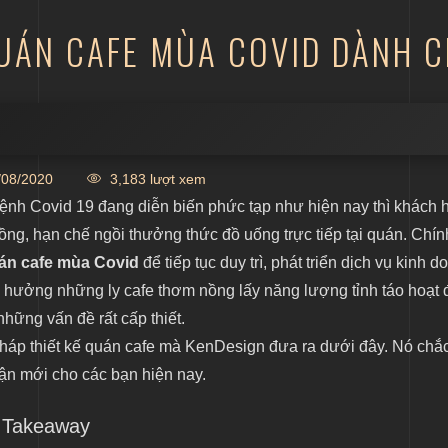
QUÁN CAFE MÙA COVID DÀNH 
eaway
08/2020
3,183 lượt xem
ừa dịch bệnh
bệnh Covid 19 đang diễn biến phức tạp như hiện nay thì khách 
ng, hạn chế ngồi thưởng thức đồ uống trực tiếp tại quán. Chín
trước khi vào quán
uán cafe mùa Covid
để tiếp tục duy trì, phát triển dịch vụ kinh 
 nội thất
 hưởng những ly cafe thơm nồng lấy năng lượng tỉnh táo hoạt
những vấn đề rất cấp thiết.
 pháp thiết kế quán cafe mà KenDesign đưa ra dưới đây. Nó chắ
uận mới cho các bạn hiện nay.
e Takeaway