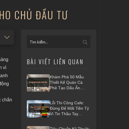
CHO CHỦ ĐẦU TƯ
hàng
BÀI VIẾT LIÊN QUAN
h vì
doanh
Khám Phá 50 Mẫu
Thiết Kế Quán Cà
 động
Phê Tạo Dấu Ấn
Riêng 2026
c chắn
Lỗi Thi Công Cafe:
Đừng Để Mất Tiền Tỷ
Vì Tin Thầu Tay
Ngang
Tiêu Chuẩn Kỹ Thuật: