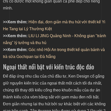
chị có được một không gian quán cà phê đẹp cho riêng
mình.
>>Xem thêm:
Hiện đại, đơn giản mà thu hút với thiết kế Yi
He Tang tại Lý Thường Kiệt
>>Xem thêm:
LIU LI JING Quảng Ninh - Không gian "tránh
nắng" lý tưởng và thu hú
>>Xem thêm:
Góc nhỏ Hội An trong thiết kế quán bánh và
trà sữa Gochipan tại Đà Nẵng
Ngoại thất nổi bật với kiến trúc độc đáo
Để đáp ứng nhu cầu của chủ đầu tư, Ken Design cố gắng
giữ nguyên kiến trúc của ngoại thất một cách tối đa nhất,
chúng tôi thay đổi kiểu cổng theo khuôn mẫu của dự án
thành kiểu cửa vòm bằng sắt với gam màu đen nổi bật.
Đơn giản nhưng lại thu hút bởi sự khác biệt với các không
gian bên cạnh. Tên thương hiệu được sử dụng 2 lần với 2