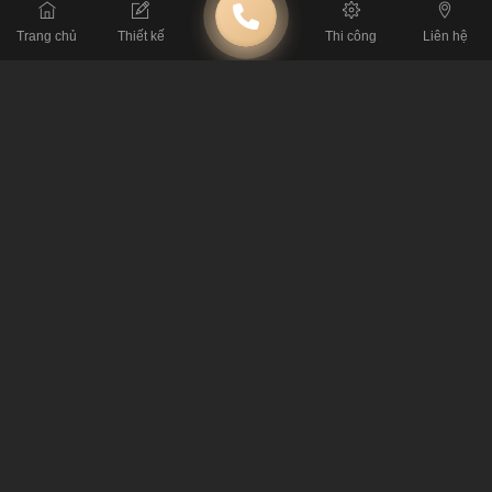
Trang chủ
Thiết kế
Thi công
Liên hệ
BÀI TRƯỚC
​Kinh doanh hiệu quả hơn với mẫu thiết kế quán cà phê độc đáo,
cá tính
BÀI SAU
​Tư vấn thiết kế quán trà sữa phong cách hiện đại trẻ trung
BÀI VIẾT LIÊN QUAN
Thiết Kế A80 Coffee: Mở Rộng Quán Cafe, Đáp