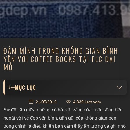
ĐẮM MÌNH TRONG KHÔNG GIAN BÌNH
YÊN VỚI COFFEE BOOKS TẠI FLC ĐẠI
MỖ
MỤC LỤC
Coffee Book cần có một “khuôn mặt” đẹp
21/05/2019
4,839 lượt xem
Ngoại thất nổi bật với kiến trúc độc đáo
Sự đối lập giữa những xô bồ, vội vàng của cuộc sống bên
Không gian nội thất đẹp gần gũi với thiên nhiên
ngoài với vẻ đẹp yên bình, gần gũi của không gian bên
trong chính là điều khiến bạn cảm thấy ấn tượng và ghi nhớ