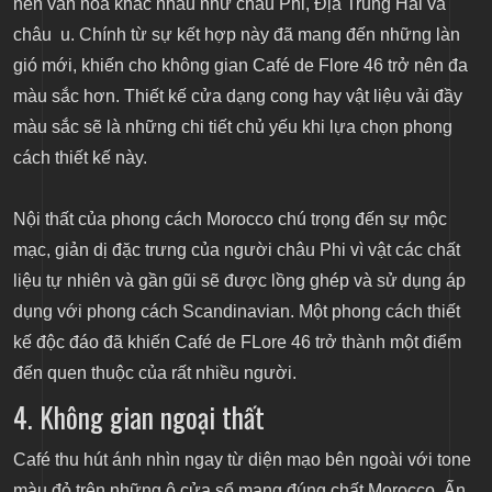
nền văn hóa khác nhau như châu Phi, Địa Trung Hải và
châu u. Chính từ sự kết hợp này đã mang đến những làn
gió mới, khiến cho không gian Café de Flore 46 trở nên đa
màu sắc hơn. Thiết kế cửa dạng cong hay vật liệu vải đầy
màu sắc sẽ là những chi tiết chủ yếu khi lựa chọn phong
cách thiết kế này.
Nội thất của phong cách Morocco chú trọng đến sự mộc
mạc, giản dị đặc trưng của người châu Phi vì vật các chất
liệu tự nhiên và gần gũi sẽ được lồng ghép và sử dụng áp
dụng với phong cách Scandinavian. Một phong cách thiết
kế độc đáo đã khiến Café de FLore 46 trở thành một điểm
đến quen thuộc của rất nhiều người.
4. Không gian ngoại thất
Café thu hút ánh nhìn ngay từ diện mạo bên ngoài với tone
màu đỏ trên những ô cửa sổ mang đúng chất Morocco. Ấn