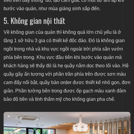
treo trên dây thông đỏ, tạo cảm giác có một sự ấm áp khi
bước vào quán, như mùa giáng sinh sắp đến.
5. Không gian nội thất
Về không gian của quán thì không quá lớn chủ yếu là ở
tầng 1 sở hữu 3 gia có thiết kế độc đáo. Đó là không gian
ngồi trong nhà và khu vực ngồi ngoài trời phía sân vườn
phía bên trong. Khu vực đầu tiên khi bước vào quán mà
khách hàng sẽ thấy đó là hẹ quầy nằm dọc theo lối vào. Hệ
quầy gây ấn tượng với phần trần phía trên được sơn màu
cam đẩy nổi bật, quầy bàn order được thiết kế nhỏ gọn, đơn
giản. Phần tường bên trong được ốp gạch màu xanh đảm
bảo độ bền và tính thẩm mỹ cho không gian pha chế.