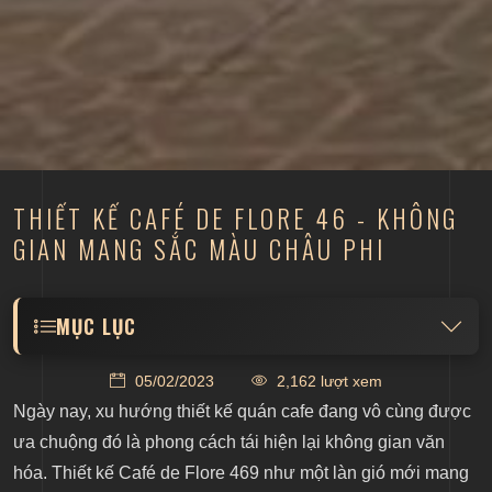
THIẾT KẾ CAFÉ DE FLORE 46 - KHÔNG
GIAN MANG SẮC MÀU CHÂU PHI
MỤC LỤC
1. Giới thiệu về Café de Flore 46
05/02/2023
2,162 lượt xem
2. Vị trí của Café de Flore 469
Ngày nay, xu hướng thiết kế quán cafe đang vô cùng được
3. Phong cách thiết kế Morocco
ưa chuộng đó là phong cách tái hiện lại không gian văn
hóa. Thiết kế Café de Flore 469 như một làn gió mới mang
4. Không gian ngoại thất