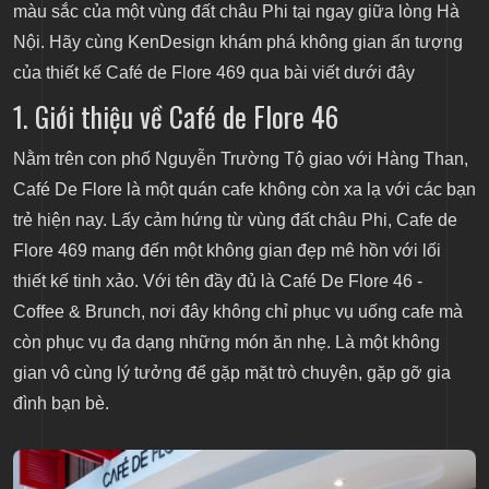
màu sắc của một vùng đất châu Phi tại ngay giữa lòng Hà
5. Không gian nội thất
Nội. Hãy cùng KenDesign khám phá không gian ấn tượng
6. Không gian sân vườn cực chill
của thiết kế Café de Flore 469 qua bài viết dưới đây
7. Nét đặc biệt chỉ có tại Café de Flore 469
1. Giới thiệu về Café de Flore 46
Nằm trên con phố Nguyễn Trường Tộ giao với Hàng Than,
Café De Flore là một quán cafe không còn xa lạ với các bạn
trẻ hiện nay. Lấy cảm hứng từ vùng đất châu Phi, Cafe de
Flore 469 mang đến một không gian đẹp mê hồn với lối
thiết kế tinh xảo. Với tên đầy đủ là Café De Flore 46 -
Coffee & Brunch, nơi đây không chỉ phục vụ uống cafe mà
còn phục vụ đa dạng những món ăn nhẹ. Là một không
gian vô cùng lý tưởng để gặp mặt trò chuyện, gặp gỡ gia
đình bạn bè.