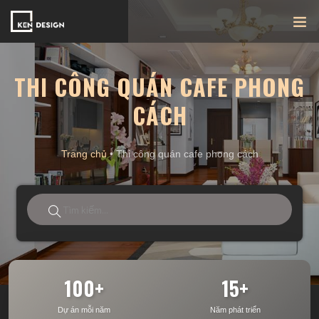
THI CÔNG QUÁN CAFE PHONG
CÁCH
Trang chủ
•
Thi công quán cafe phong cách
100+
15+
Dự án mỗi năm
Năm phát triển