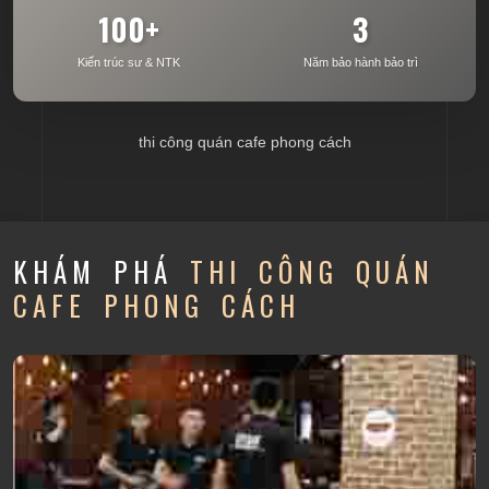
100+
3
Kiến trúc sư & NTK
Năm bảo hành bảo trì
thi công quán cafe phong cách
KHÁM PHÁ
THI CÔNG QUÁN
CAFE PHONG CÁCH