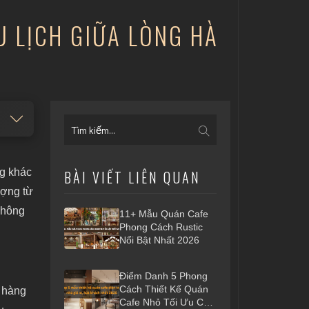
U LỊCH GIỮA LÒNG HÀ
g khác
BÀI VIẾT LIÊN QUAN
ượng từ
không
11+ Mẫu Quán Cafe
Phong Cách Rustic
Nổi Bật Nhất 2026
Điểm Danh 5 Phong
Cách Thiết Kế Quán
 hàng
Cafe Nhỏ Tối Ưu Chi