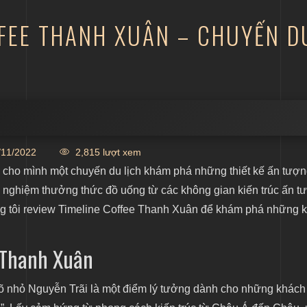
FEE THANH XUÂN – CHUYẾN D
11/2022
2,815 lượt xem
t kế ngoại thất
cho mình một chuyến du lịch khám phá những thiết kế ấn tượn
Coffee
 nghiệm thưởng thức đồ uống từ các không gian kiến trúc ấn t
húng tôi review Timeline Coffee Thanh Xuân để khám phá những 
ch tân cổ điển Bắc Âu.
 Ai Cập cổ đại huyền bí.
e Thanh Xuân
h bao cấp cách tân.
Địa Trung Hải ngoài trời.
õ nhỏ Nguyễn Trãi là một điểm lý tưởng dành cho những khách