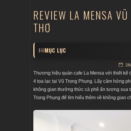
​REVIEW LA MENSA V
THƠ
MỤC LỤC
1. Đôi nét về La Mensa Vũ Trọng Phụng
28/
2. Có nên lựa chọn nhượng quyền thươn
Thương hiệu quán cafe La Mensa với thiết kế 
3. Review thiết kế ngoại thất ấn tượng c
4 tọa lạc tại Vũ Trọng Phụng. Lấy cảm hứng 
không gian thưởng thức cà phê ấn tượng xua 
4. Review không gian nội thất ấn tượng 
Trọng Phụng để tìm hiểu thêm về không gian c
4.1 Tầng 1- Không gian hệ quầy order 
4.2 Tầng 2 - Không gian checkin sang
4.3 Tầng 3 - Không gian học tập và l
4.4 Tầng 4 - View ban công view cực 