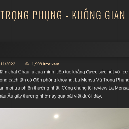
Ũ TRỌNG PHỤNG - KHÔNG GIAN
11/2022
1,908 lượt xem
g hiệu La Mensa
đậm chất Châu u của mình, tiếp tục khẳng được sức hút với cơ
ủa La Mensa Vũ Trọng Phụng
phong cách tân cổ điển phóng khoáng, La Mensa Vũ Trọng Phụn
tan mọi ưu phiền thường nhật. Cùng chúng tôi review La Mens
của La Mensa Vũ Trọng Phụng
hâu Âu gây thương nhớ này qua bài viết dưới đây.
tinh tế
 trọng
àm việc lý tưởng
“xịn”