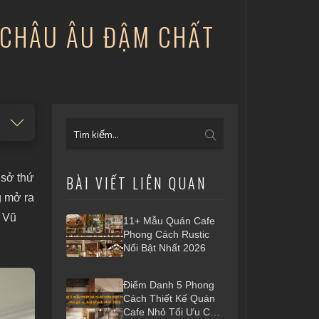
 CHÂU ÂU ĐẬM CHẤT
 sở thứ
BÀI VIẾT LIÊN QUAN
g mở ra
a Vũ
11+ Mẫu Quán Cafe
Phong Cách Rustic
Nổi Bật Nhất 2026
Điểm Danh 5 Phong
Cách Thiết Kế Quán
Cafe Nhỏ Tối Ưu Chi