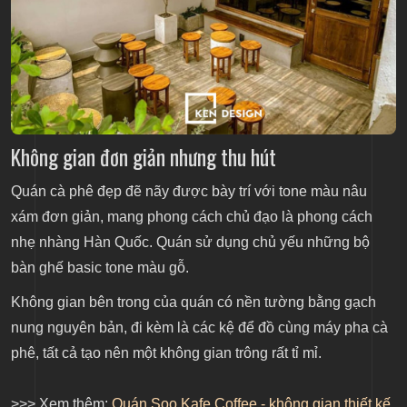
6. Thinker & Dreamer Cafe
Giới thiệu về Thinker&dreamer Cafe
Thiết kế đặc biệt của Thinker&dreamer Cafe
Thinker&dreamer Cafe và tuyệt chiêu lấy lòng
Không gian đơn giản nhưng thu hút
khách hàng
7. Bâng khuâng cafe
Quán cà phê đẹp
đẽ nãy được bày trí với tone màu nâu
xám đơn giản, mang phong cách chủ đạo là phong cách
Bâng Khuâng nằm ở con phố đông đúc ngay trung
nhẹ nhàng Hàn Quốc. Quán sử dụng chủ yếu những bộ
tâm Quận 1, ngồi tại quán bạn có thể phóng tầm
bàn ghế basic tone màu gỗ.
mắt ngó thấy một hàng me xanh mướt bên dưới.
Không gian bên trong của quán có nền tường bằng gạch
Thông tin về Bâng Khuâng cafe
nung nguyên bản, đi kèm là các kệ để đồ cùng máy pha cà
Các thiết kế của Bâng Khuâng Cafe
phê, tất cả tạo nên một không gian trông rất tỉ mỉ.
Không gian gần gũi thân thuộc
8. Allure Coffee
>>> Xem thêm:
Quán Soo Kafe Coffee - không gian thiết kế