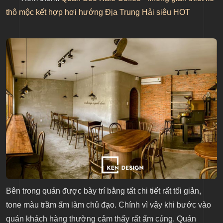
Phong cách thiết kế hiện đại và thô mộc
thô mộc kết hợp hơi hướng Địa Trung Hải siêu HOT
9. Mary Jane's The Bar
Mary Jane’s The Bar có chiếc view siêu đỉnh
Mary Jane’s The Bar có thiết kế basic nhưng “tiện”
10. COMA Coffee
Giới thiệu về COMA Coffee
Không gian tối giản của COMA Coffee
Tổng kết
Bên trong quán được bày trí bằng tất chi tiết rất tối giản,
tone màu trầm ấm làm chủ đạo. Chính vì vậy khi bước vào
quán khách hàng thường cảm thấy rất ấm cúng. Quán