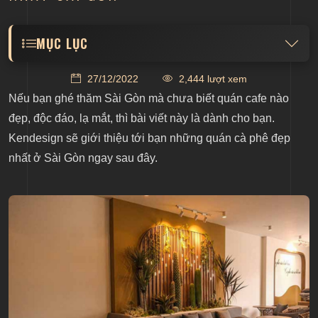
MỤC LỤC
1. Soo Kafe Coffee - Phong cách thô mộc nhưng
27/12/2022
2,444 lượt xem
cực kỳ thu hút
Nếu bạn ghé thăm Sài Gòn mà chưa biết quán cafe nào
Không gian đơn giản nhưng thu hút
đẹp, độc đáo, lạ mắt, thì bài viết này là dành cho bạn.
Sắc xanh tô điểm không gian bên ngoài
Kendesign sẽ giới thiệu tới bạn những
quán cà phê đẹp
nhất ở Sài Gòn ngay sau đây.
Menu đa dạng của quán cà phê đẹp giữa lòng Sài
Gòn
2. Cafe Runam D’or
Giới thiệu về Cafe Runam D’or
Cafe Runam D’or như Paris thơ mộng
Giao thoa nét Á nét Âu trong thiết kế
3. Tiệm Cafe Mùa Hè