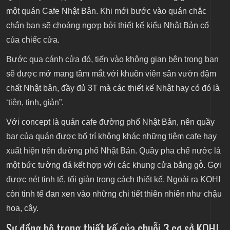
một quán Cafe Nhật Bản. Khi mới bước vào quán chắc
chắn bạn sẽ choáng ngợp bởi thiết kế kiểu Nhật Bản cổ
của chiếc cửa.
Bước qua cánh cửa đó, tiến vào không gian bên trong bạn
sẽ được mở mang tầm mắt với khuôn viên sân vườn đậm
chất Nhật bản, đầy đủ 3T mà các thiết kế Nhật hay có đó là
‘tiện, tinh, giản”.
Với concept là quán cafe đường phố Nhật Bản, nên quầy
bar của quán được bố trí không khác những tiệm cafe hay
xuất hiện trên đường phố Nhật Bản.
Quầy pha chế nước là
một bức tường đá kết hợp với các khung cửa bằng gỗ. Gợi
được nét tinh tế, tối giản trong cách thiết kế.
Ngoài ra KOHI
còn tinh tế đan xen vào những chi tiết thiên nhiên như chậu
hoa, cây.
Sự đồng bộ trong thiết kế của chuỗi 3 cơ sở KOHI