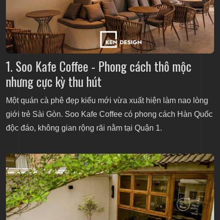
Cảm hứng được lấy từ phim “Nhắm mắt thấy mùa
hè”
4. 11:11 Cafe
1. Soo Kafe Coffee - Phong cách thô mộc
Không gian quán cà phê đẹp xinh này
nhưng cực kỳ thu hút
Không gian của 11:11 Cafe không hề tù túng
Menu không hề nhàm chán
Một
quán cà phê đẹp
kiểu mới vừa xuất hiện làm nao lòng
5. KOHI Cafe
giới trẻ Sài Gòn. Soo Kafe Coffee có phong cách Hàn Quốc
độc đáo, không gian rộng rãi nằm tại Quận 1.
Thông tin về KOHI Cafe
KOHI Cafe - mang cafe phong cách Nhật Bản về
Việt Nam
Sự đồng bộ trong thiết kế của chuỗi 3 cơ sở KOHI
Cafe