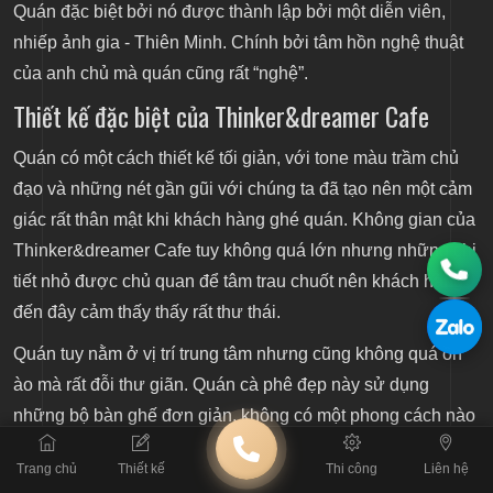
Quán đặc biệt bởi nó được thành lập bởi một diễn viên,
nhiếp ảnh gia - Thiên Minh. Chính bởi tâm hồn nghệ thuật
của anh chủ mà quán cũng rất “nghệ”.
Thiết kế đặc biệt của Thinker&dreamer Cafe
Quán có một cách thiết kế tối giản, với tone màu trầm chủ
đạo và những nét gần gũi với chúng ta đã tạo nên một cảm
giác rất thân mật khi khách hàng ghé quán. Không gian của
Thinker&dreamer Cafe tuy không quá lớn nhưng những chi
tiết nhỏ được chủ quan để tâm trau chuốt nên khách hàng
đến đây cảm thấy thấy rất thư thái.
Quán tuy nằm ở vị trí trung tâm nhưng cũng không quá ồn
ào mà rất đỗi thư giãn.
Quán cà phê đẹp
này sử dụng
những bộ bàn ghế đơn giản, không có một phong cách nào
chủ đạo cả. Những chi tiết được cóp nhặt dần dần thành
Trang chủ
Thiết kế
Thi công
Liên hệ
một quán cafe mà chỉ những “tâm hồn mơ mộng” mới cảm