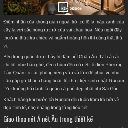
Điểm nhấn của không gian ngoài trời có lẽ là màu xanh của
cây lá với sắc hồng rực rỡ của vài chậu hoa. Nếu ngồi đây
thưởng thức trà chiều và ngắm hoàng hôn thì cũng thật thú
vị.
Bên trong quán được bày trí đậm nét Châu Âu. Tất cả các
chi tiết như bàn ghế, đèn chùm đều có nét cổ điển Phương
Tây. Quán có các phòng riêng vừa và lớn để phục vụ nhu
cầu gặp gỡ khách hàng hoặc tổ chức tiệc sinh nhật. Runam
D’or không hổ danh là
quán cà phê đẹp
nhất nhì Sài Gòn.
Khách hàng khi bước tới Runam đều luôn trầm trồ bởi vẻ
đẹp tinh tế, nhẹ nhàng trong từng tiểu tiết.
Giao thoa nét Á nét Âu trong thiết kế