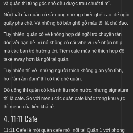
và quán thì từng góc nhỏ đều được trau chuốt tỉ mỉ.
Nội thất của quán có sử dụng những chiếc ghế cao, để ngồi
quầy pha chế. Và những bộ bàn ghế gỗ màu tối là chủ đạo.
Tuy nhiên, quán có vẻ không hợp để ngồi trò chuyện tán
dóc với bạn bè. Vì nó không có cái vibe vui vẻ nhộn nhịp
mà các bạn trẻ hướng tới. Tiệm cafe mùa hè thích hợp để
take away hơn là ngồi tại quán.
Tuy nhiên thì với những người thích không gian yên tĩnh,
hơi “ảm ảm đạm” thì có thể ghé quán.
Đồ uống thì quán có khá nhiều món nước, nhưng signature
thì là cafe. So với menu các quán cafe khác trong khu vực
thì menu của tiện khá rẻ.
4. 11:11 Cafe
11:11 Cafe là một quán cafe mới nổi tại Quận 1 với phong