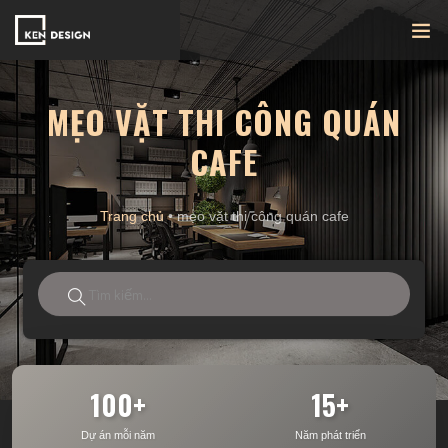
MẸO VẶT THI CÔNG QUÁN
CAFE
Trang chủ
•
mẹo vặt thi công quán cafe
100+
15+
Dự án mỗi năm
Năm phát triển