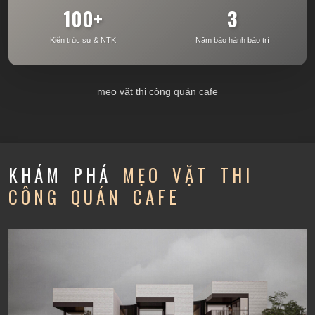
100+
3
Kiến trúc sư & NTK
Năm bảo hành bảo trì
mẹo vặt thi công quán cafe
KHÁM PHÁ
MẸO VẶT THI
CÔNG QUÁN CAFE