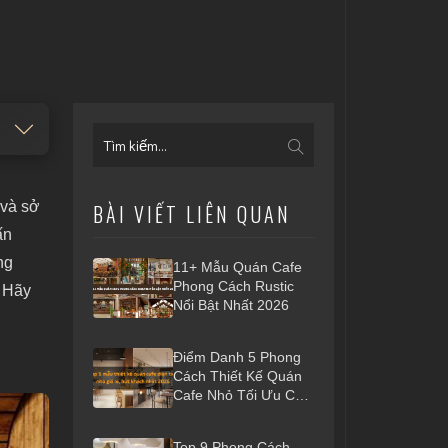
 và sở
BÀI VIẾT LIÊN QUAN
ấn
ng
11+ Mẫu Quán Cafe
Phong Cách Rustic
 Hãy
Nổi Bật Nhất 2026
Điểm Danh 5 Phong
Cách Thiết Kế Quán
Cafe Nhỏ Tối Ưu Chi
Phí, Đón Đầu Xu
Hướng 2026
Top 9 Phong Cách