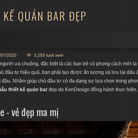
T KẾ QUÁN BAR ĐẸP
a mị
07/2020
3,255 lượt xem
 người ưa chuộng, đặc biệt là các bạn trẻ có phong cách mới lạ
n
hủ đầu tư hiệu quả, bạn phải tạo được ấn tượng và lưu lại dấu 
t đầu. Nhằm giúp chủ đầu tư có đa dạng sự lựa chọn trong pho
ẫu thiết kế quán bar
đẹp do KenDesign đồng hành thực hiện.
e - vẻ đẹp ma mị