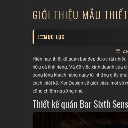
GIỚI THIỆU MẪU THIẾ
MỤC LỤC
Thiết kế quán Bar Sixth Sense - vẻ đẹp m
23/
Thiết kế quán Local bar - vẻ đẹp quyến rũ
Hiện nay, thiết kế quán bar đẹp được rất nhiều
Hợp tác thiết kế quán bar cùng KenDesig
hữu cá tính riêng. Và để việc kinh doanh của c
trong lòng khách hàng ngay từ những giây phú
cách thiết kế, KenDesign sẽ giới thiệu một số
m
cũng chiêm ngưỡng nhé.
Thiết kế quán Bar Sixth Sens