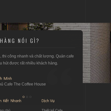
HÀNG NÓI GÌ?
p, thi công nhanh và chất lượng. Quán cafe
Rất hài lòng với
hu hút được rất nhiều khách hàng.
cafe được tối ưu
h Minh
Chị L
ủ Cafe The Coffee House
Chủ G
ên Kết Nhanh
Dịch Vụ
ng chủ
Thiết kế Cafe