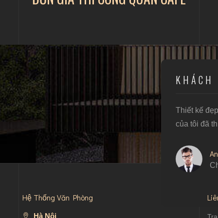
KHÁCH 
Thiết kế đẹ
của tôi đã t
An
Ch
Hệ Thống Văn Phòng
Li
Hà Nội
Tra