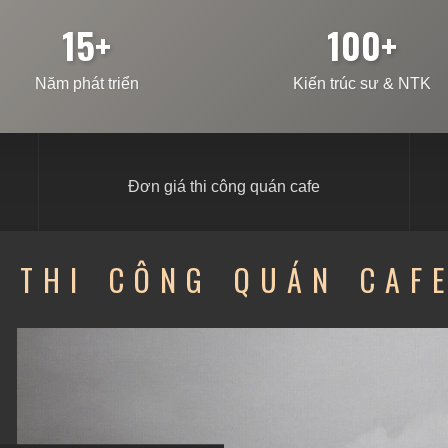
15+
100+
Năm phát triển
Kiến trúc sư & NTK
Đơn giá thi công quán cafe
 THI CÔNG QUÁN CAF