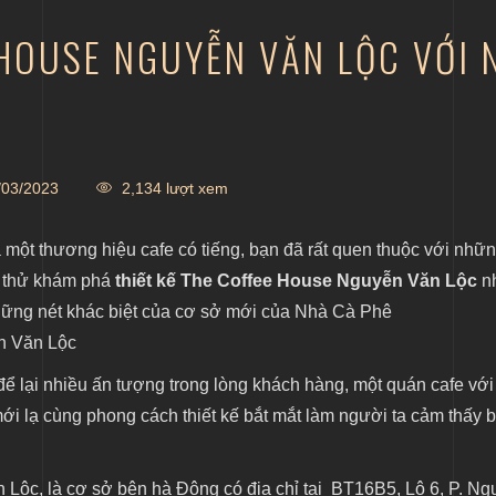
 HOUSE NGUYỄN VĂN LỘC VỚI 
03/2023
2,134 lượt xem
một thương hiệu cafe có tiếng, bạn đã rất quen thuộc với nhữ
ãy thử khám phá
thiết kế The Coffee House Nguyễn Văn Lộc
n
ững nét khác biệt của cơ sở mới của Nhà Cà Phê
ễn Văn Lộc
ể lại nhiều ấn tượng trong lòng khách hàng, một quán cafe với
mới lạ cùng phong cách thiết kế bắt mắt làm người ta cảm thấy b
 Lộc, là cơ sở bên hà Đông có địa chỉ tại BT16B5, Lô 6, P. N