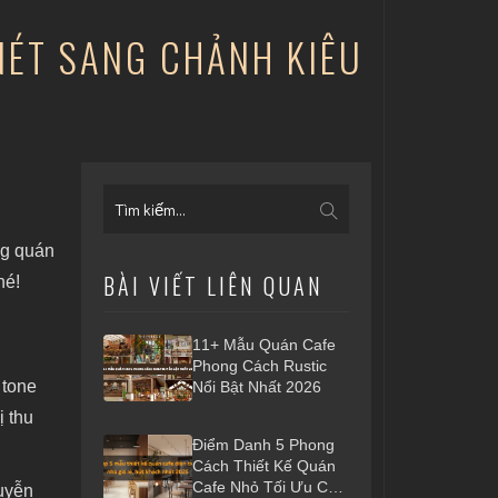
NÉT SANG CHẢNH KIÊU
ng quán
BÀI VIẾT LIÊN QUAN
hé!
11+ Mẫu Quán Cafe
Phong Cách Rustic
 tone
Nổi Bật Nhất 2026
ị thu
Điểm Danh 5 Phong
Cách Thiết Kế Quán
Cafe Nhỏ Tối Ưu Chi
guyễn