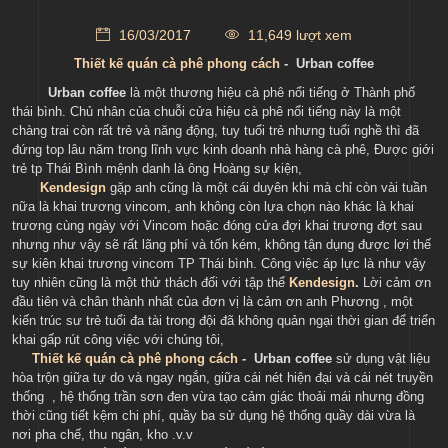
16/03/2017
11,649 lượt xem
Thiết kế quán cà phê phong cách
- Urban coffee
Urban coffee
là một thương hiệu cà phê nổi tiếng ở Thành phố
thái bình. Chủ nhân của chuỗi cửa hiệu cà phê nổi tiếng này là một
chàng trai còn rất trẻ và năng động, tuy tuổi trẻ nhưng tuổi nghề thì đã
đứng top lâu năm trong lĩnh vực kinh doanh nhà hàng cà phê, Được giới
trẻ tp Thái Bình mệnh danh là ông Hoàng sự kiện,
Kendesign
gặp anh cũng là một cái duyên khi mà chỉ còn vài tuần
nữa là khai trương vincom, anh không còn lựa chọn nào khác là khai
trương cùng ngày với Vincom hoặc đóng cửa đợi khai trương đợt sau
nhưng như vậy sẽ rất lãng phí và tốn kém, không tận dụng được lợi thế
sự kiên khai trương vincom TP Thái bình. Công việc áp lực là như vậy
tuy nhiên cũng là một thử thách đối với tập thể
Kendesign
.
Lời cảm ơn
đầu tiên và chân thành nhất của đơn vị là cảm ơn anh Phương , một
kiến trúc sư trẻ tuổi đa tài trong đội đã không quản ngại thời gian để triển
khai gấp rút công việc với chúng tôi,
Thiết kế quán cà phê phong cách
- Urban coffee
sử dụng vật liệu
hòa trộn giữa tự do và ngay ngắn, giữa cái nét hiện đại và cái nét truyền
thống , hệ thống trần sơn đen vừa tạo cảm giác thoải mái nhưng đồng
thời cũng tiết kệm chi phí, quầy ba sử dụng hệ thống quầy dài vừa là
nơi pha chế, thu ngân, kho .v.v