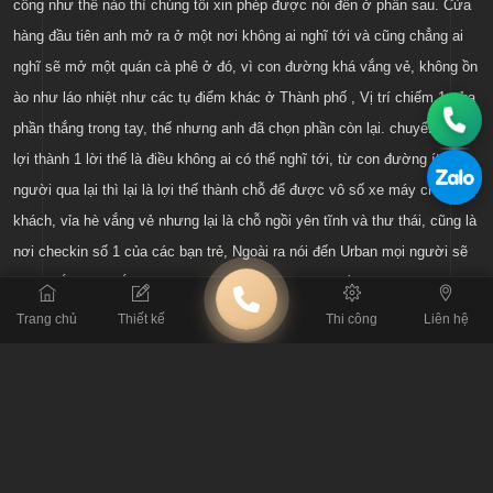
công như thế nào thì chúng tôi xin phép được nói đến ở phần sau. Cửa
hàng đầu tiên anh mở ra ở một nơi không ai nghĩ tới và cũng chẳng ai
nghĩ sẽ mở một quán cà phê ở đó, vì con đường khá vắng vẻ, không ồn
ào như láo nhiệt như các tụ điểm khác ở Thành phố , Vị trí chiếm 1 nửa
phần thắng trong tay, thế nhưng anh đã chọn phần còn lại. chuyển bất
lợi thành 1 lời thế là điều không ai có thể nghĩ tới, từ con đường ít
người qua lại thì lại là lợi thế thành chỗ để được vô số xe máy cho
khách, vỉa hè vắng vẻ nhưng lại là chỗ ngồi yên tĩnh và thư thái, cũng là
nơi checkin số 1 của các bạn trẻ, Ngoài ra nói đến Urban mọi người sẽ
luôn nhắc tới bi lắc như một thương hiệu, nó góp phần xua tan đi cái
không khí yên tĩnh ,
Trang chủ
Thiết kế
Thi công
Liên hệ
Cửa hàng thứ 2 cách đó chỉ vài bước chân , nó được sửa chữa từ
một hiệu chụp ảnh cũ, nên tận dụng được khá nhiều thứ nhỏ nhặt nhưng
lại rất chất và không nơi nào có được, Quy mô qán khá khiêm tốn
nhưng lúc nào cũng đông đúc các bạn trẻ