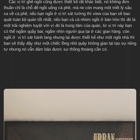
Các vị trí ghế ngồi cũng được thiết kế rất khác biệt, nó không đơn
thuần chỉ là chỗ để ngồi uống cà phê, mà nó còn mang một triết lý sâu
xa về cà phê, nếu bạn ngồi ở vị trí sát tường thì view của bạn sẽ bao
quát toàn bộ quán tốt nhất, nếu bạn và cả nhóm ngồi ở bàn tròn thì đó là
một trải nghiệm tuyệt vời vì đó là trung tâm của quán, từ vị trí này bạn
có thể ngắm quầy bar, ngắm nhìn người qua lại ở các gian hàng. còn
ngồi ở vị trí sát hành lang nhưng lại được thiết kế như một ngôi nhà thì
bạn sẽ thấy đây như một chiếc lồng nhỏ quây không gian lại tạo sự riêng
tư nhưng nó vẫn đảm bảo được sự thông thoáng cần có.