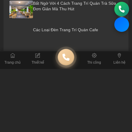
Bất Ngờ Với 4 Cách Trang Trí Quán Trà Sữa
Đơn Giản Mà Thu Hút
Các Loại Đèn Trang Trí Quán Cafe
Các Cách Trang Trí Quán Cafe Phổ Biến Nhất
Hiện Nay
Trang chủ
Thiết kế
Thi công
Liên hệ
Gợi Ý Cách Trang Trí Quán Cafe Nhỏ Khiến
Khách Hàng Mê Mệt
Xem Ngay 5 Cách Trang Trí Quán Cafe Nhỏ
Xinh Cực Kì Thu Hút