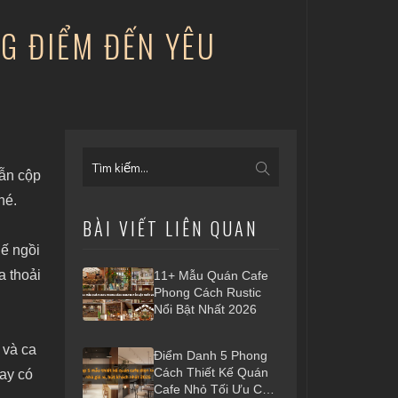
NG ĐIỂM ĐẾN YÊU
vẫn cộp
hé.
BÀI VIẾT LIÊN QUAN
hế ngồi
 thoải
11+ Mẫu Quán Cafe
Phong Cách Rustic
Nổi Bật Nhất 2026
 và ca
Điểm Danh 5 Phong
Cách Thiết Kế Quán
hay có
Cafe Nhỏ Tối Ưu Chi