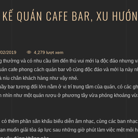
 KẾ QUÁN CAFE BAR, XU HƯỚ
02/2019
4,279 lượt xem
g thường và có nhu cầu tìm đến thú vui mới lạ độc đáo nhưng 
uán cafe phong cách quán bar vô cùng độc đáo và mới lạ này n
và níu chân khách hàng như vậy nhé.
ầy bar tương đối lớn nằm ở vị trí trung tâm của quán, có các g
án nhìn như một quán rượu ở phương tây vừa phóng khoáng vừa
 có thêm phần sân khấu biểu diễn âm nhạc, cùng các ban nhạc
bạn muốn giải tỏa áp lực sau những giờ phút làm việc mệt mỏi 