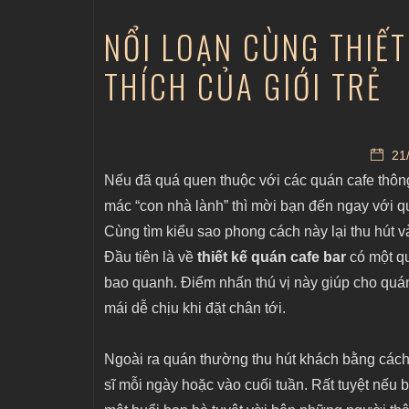
NỔI LOẠN CÙNG THIẾT
THÍCH CỦA GIỚI TRẺ
21/
Nếu đã quá quen thuộc với các quán cafe thôn
mác “con nhà lành” thì mời bạn đến ngay với q
Cùng tìm kiểu sao phong cách này lại thu hút 
Đầu tiên là về
thiết kế quán cafe bar
có một qu
bao quanh. Điểm nhấn thú vị này giúp cho qu
mái dễ chịu khi đặt chân tới.
Ngoài ra quán thường thu hút khách bằng cách
sĩ mỗi ngày hoặc vào cuối tuần. Rất tuyệt nếu 