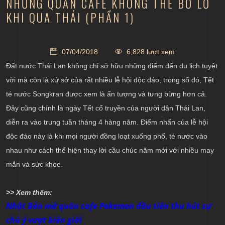
NHỮNG QUÁN CAFE KHÔNG THỂ BỎ LỠ
KHI QUA THÁI (PHẦN 1)
07/04/2018
6,828 lượt xem
Đất nước Thái Lan không chỉ sở hữu những điểm đến du lịch tuyệt
vời mà còn là xứ sở của rất nhiều lễ hội độc đáo, trong số đó, Tết
té nước Songkran được xem là ấn tượng và tưng bừng hơn cả.
Đây cũng chính là ngày Tết cổ truyền của người dân Thái Lan,
diễn ra vào trung tuần tháng 4 hàng năm. Điểm nhấn của lễ hội
độc đáo này là khi mọi người đồng loạt xuống phố, té nước vào
nhau như cách thể hiện thay lời cầu chúc năm mới với nhiều may
mắn và sức khỏe.
>> Xem thêm:
Nhật Bản mở quán cafe Pokemon đầu tiên thu hút sự
chú ý vượt biên giới