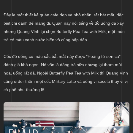
Đây là một thiết kế quán cafe đẹp và nhỏ nhắn rất bắt mắt, đặc
biệt chỉ dành để mang đi. Quán này nổi tiếng về đồ uống đá xay
nhưng Quang VInh lại chọn Butterfly Pea Tea with Milk, một món
trà có màu xanh nước biển vô cùng hấp dẫn.
Cốc đồ uống có màu sắc bắt mắt này được "Hoàng tử sơn ca"
đánh giá khá ngon. Nó vốn là dòng trà sữa nhưng lại thơm mùi
hoa, uống rất đã. Ngoài Butterfly Pea Tea with Milk thì Quang Vinh
cũng order thêm một cốc Military Latte và uống vị socola thay vì vị
cà phê như thường lệ.