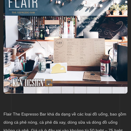
Flair The Espresso Bar khá đa dạng về các loại đồ uống, bao gồm
dòng cà phê nóng, cà phê đá xay, dòng sữa và dòng đồ uống
không cà phê. Giá cả ở đây rơi vào khoảng từ 50 baht – 75 baht