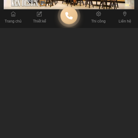
Trang chủ
Thiết kế
Thi công
Liên hệ
Ngoài Hojicha và bánh mì Toast thì menu của After You còn bao
gồm nhiều loại đồ uống và đồ tráng miệng khác nữa. Bánh ngọt,
bánh mì trứng nướng, các loại cà phê, latte và trà cũng là những
món đồ rất được ưa chuộng tại quán cafe dessert này.
BÀI TRƯỚC
Những thức cafe đặc biệt nhất thế giới, Việt Nam cũng có đại
diện góp mặt