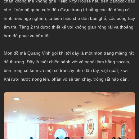
chắn không thể không ghé Hello Kitty House nếu đến Bangkok đâu
nhé. Toàn bộ quán cafe đều được trang trí bằng các đồ dùng có
hình mèo ngộ nghĩnh, từ biển hiệu cho đến bàn ghế, cốc uống hay
ấm trà. Tầng 2 thì được thiết kế với không gian rộng rãi và thoáng
hơn để phục vụ bữa tối.
Món đồ mà Quang Vinh gọi khi tới đây là một món tráng miệng rất
dễ thương. Đây là một chiếc bánh với vỏ ngoài làm bằng socola,
bên trong có kem và một số trái cây như dâu tây, việt quất, kiwi…
Khi rưới nước nóng lên, phần vỏ sẽ tan chảy, trông rất hấp dẫn.