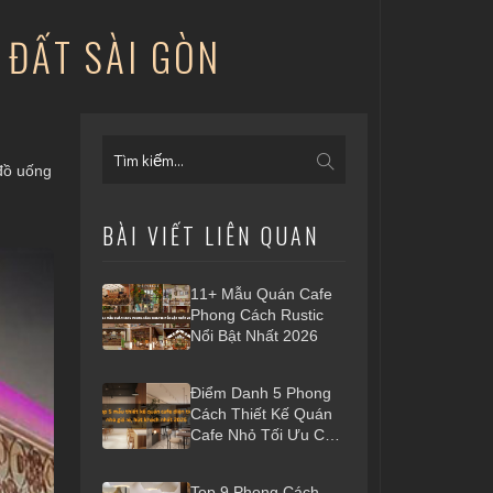
 ĐẤT SÀI GÒN
đồ uống
BÀI VIẾT LIÊN QUAN
11+ Mẫu Quán Cafe
Phong Cách Rustic
Nổi Bật Nhất 2026
Điểm Danh 5 Phong
Cách Thiết Kế Quán
Cafe Nhỏ Tối Ưu Chi
Phí, Đón Đầu Xu
Hướng 2026
Top 9 Phong Cách