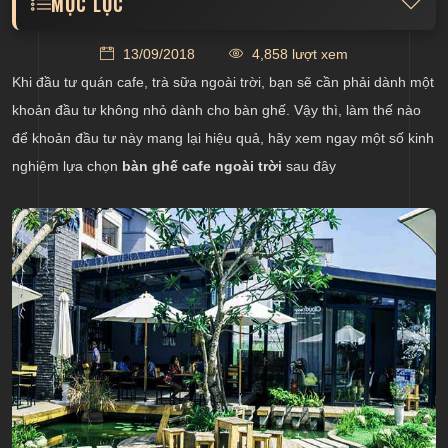
MỤC LỤC
Bàn ghế ngoài trời bằng gỗ
13/09/2018
4,858 lượt xem
Bộ bàn ghế nhựa giả mây
Khi đầu tư quán cafe, trà sữa ngoài trời, bạn sẽ cần phải dành một
khoản đầu tư không nhỏ dành cho bàn ghế. Vậy thì, làm thế nào
để khoản đầu tư này mang lại hiệu quả, hãy xem ngay một số kinh
nghiệm lựa chọn
bàn ghế cafe ngoài trời
sau đây