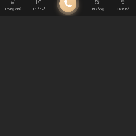
Trang chủ
Thiết kế
Thi công
Liên hệ
BÀI VIẾT LIÊN QUAN
Thiết Kế Bàn Ghế Độc Đáo Của Các Quán
Phúc Long Coffee & Tea
Bàn Ghế Cho Quán Trà Sữa Phong Cách Thịnh
Hành Nhất Hiện Nay
Nguy Hiểm Không Ngờ Từ Bàn Ghế Giá Rẻ
Hé Lộ Bí Mật Chọn Mua Bàn Ghế Trà Sữa Đẹp