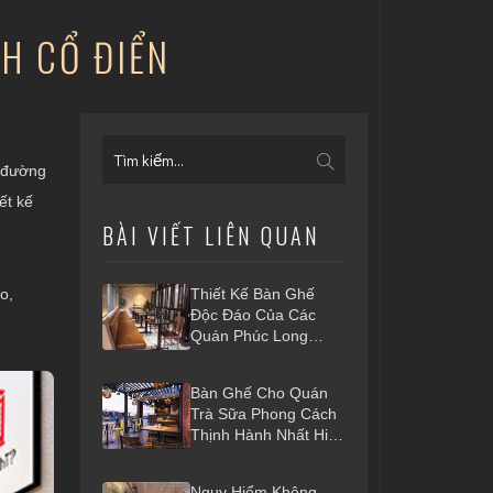
H CỔ ĐIỂN
g đường
ết kế
BÀI VIẾT LIÊN QUAN
o,
Thiết Kế Bàn Ghế
Độc Đáo Của Các
Quán Phúc Long
Coffee & Tea
Bàn Ghế Cho Quán
Trà Sữa Phong Cách
Thịnh Hành Nhất Hiện
Nay
Nguy Hiểm Không