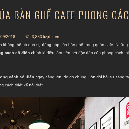
ỦA BÀN GHẾ CAFE PHONG CÁC
09/2018
3,853 lượt xem
, ta không thể bỏ qua sự đóng góp của bàn ghế trong quán cafe. Nhữn
ng cách cổ điển
chính là điều làm nên nét độc đáo của phong cách thi
hong cách cổ điển
ngày càng lớn, do đó chúng luôn đòi hỏi sự sáng tạ
 cách thiết kế nội thất.