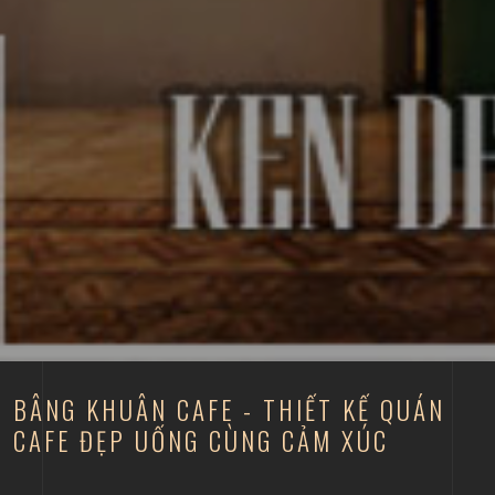
BÂNG KHUÂN CAFE - THIẾT KẾ QUÁN
CAFE ĐẸP UỐNG CÙNG CẢM XÚC