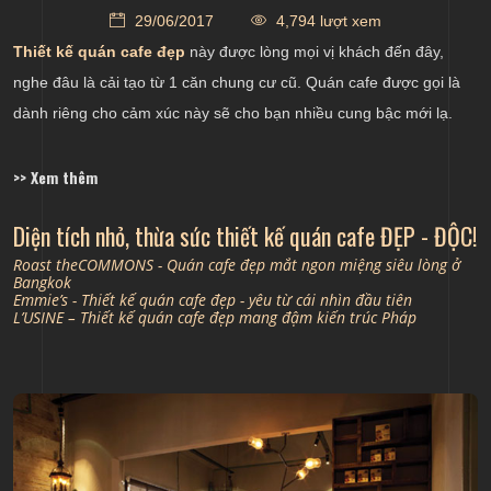
29/06/2017
4,794 lượt xem
Thiết kế quán cafe đẹp
này được lòng mọi vị khách đến đây,
nghe đâu là cải tạo từ 1 căn chung cư cũ. Quán cafe được gọi là
dành riêng cho cảm xúc này sẽ cho bạn nhiều cung bậc mới lạ.
>> Xem thêm
Diện tích nhỏ, thừa sức thiết kế quán cafe ĐẸP - ĐỘC!
Roast theCOMMONS - Quán cafe đẹp mắt ngon miệng siêu lòng ở
Bangkok
Emmie’s - Thiết kế quán cafe đẹp - yêu từ cái nhìn đầu tiên
L’USINE – Thiết kế quán cafe đẹp mang đậm kiến trúc Pháp