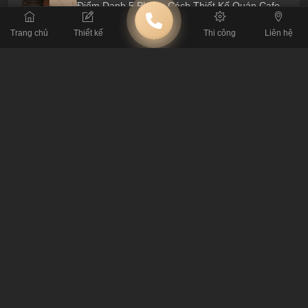
Điểm Danh 5 Phong Cách Thiết Kế Quán Cafe
Nhỏ Tối Ưu Chi Phí, Đón Đầu Xu Hướng 2026
Trang chủ
Thiết kế
Thi công
Liên hệ
Top 9 Phong Cách Thiết Kế Quán Cafe Diện
Tích Nhỏ Bứt Phá Xu Hướng 2026
Điểm Danh 5 Mô Hình Quán Cafe Sân Vườn
Phổ Biến Năm 2026
Top 15+ Mẫu Thiết Kế Quán Cafe Sân Vườn
Hot Nhất Năm 2026
Điểm Danh 10 Mô Hình Cafe Tiềm Năng Nhất
2025