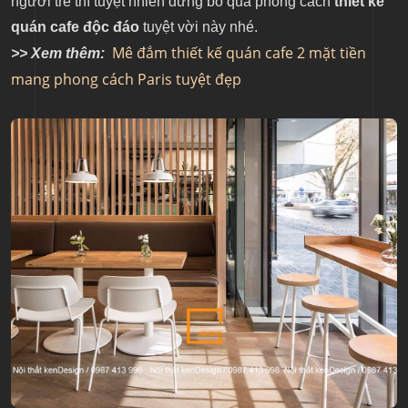
người trẻ thì tuyệt nhiên đừng bỏ qua phong cách
thiết kế
quán cafe độc đáo
tuyệt vời này nhé.
Mê đắm thiết kế quán cafe 2 mặt tiền
>> Xem thêm:
mang phong cách Paris tuyệt đẹp